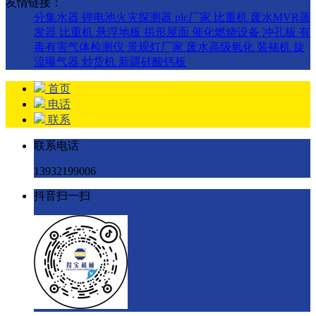
友情链接：
分集水器
锂电池火灾探测器
plc厂家
比重机
废水MVR蒸
发器
比重机
悬浮地板
拱形屋面
催化燃烧设备
冲孔板
有
毒有害气体检测仪
景观灯厂家
废水高级氧化
装裱机
旋
流曝气器
炒货机
新疆硅酸钙板
首页
电话
联系
联系电话
13932199006
抖音扫一扫