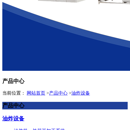
产品中心
当前位置：
网站首页
>
产品中心
>
油炸设备
产品中心
油炸设备