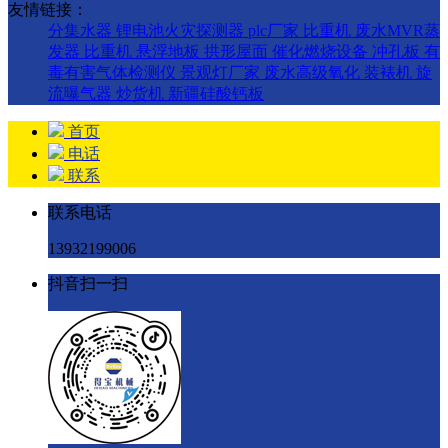
友情链接：
分集水器
锂电池火灾探测器
plc厂家
比重机
废水MVR蒸
发器
比重机
悬浮地板
拱形屋面
催化燃烧设备
冲孔板
有
毒有害气体检测仪
景观灯厂家
废水高级氧化
装裱机
旋
流曝气器
炒货机
新疆硅酸钙板
首页
电话
联系
联系电话
13932199006
抖音扫一扫