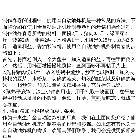
制作春卷的过程中，使用全自动
油炸机
是一种常见的方法。下
面将介绍在使用全自动油炸机炸制春卷时的步骤和操作过程。
制作油炸春卷所需的材料：面粉2斤，猪肉0.5斤，绿豆芽2
斤，菠菜2两，韭菜2两，水粉条1斤，水海米0.25斤，豆油2.5
斤，适量精盐、香油和味精。使用全自动油炸机炸制春卷的步
骤如下：
首先，将面粉倒入一个大盆中，加入适量的盐，再往里面倒入
水。然后，用擀面杖慢慢地搅拌，直到面粉不再粘手为止。
2.先将猪肉切成丝，放入热锅中煸炒，炒至七成熟时，加入去
掉根的豆芽、水粉条、切碎的菠菜、切段的韭菜以及剁碎的海
米，一起炒匀。加入适量的味精和香油，充分拌匀成馅。
3.预热平底锅，涂上少许食用油。用手抓取一块面团，在平底
锅中转动成薄薄的小圆饼，像纸一样薄。煎熟后晾凉，就成了
春卷皮。
4．将面粉加水搅拌成面糊，备用。
作为一家生产全自动油炸机的厂家，我们在上面向您介绍了使
用全自动油炸机来炸制春卷的过程和步骤。如果您有其他关于
全自动油炸机的需求，欢迎与我们联系，我们会提供更多相关
信息。