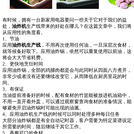
有时候，拥有一台新家用电器要问一些关于它对于我们的益
处，
油炸机
生产线带来的好处在哪儿？在这篇文章中，我们将
从应用性的角度看。
1、节油
应用
油炸机生产线
，不用再次使用任何油，一旦深层次食材，
就等候备好取下。应用油炸锅，依然可以重复使用以前油，这
将会大大节省耗费。
2、更快地烹饪时间
应用油炸锅，全部的鸡脯肉都是会与此同时从四面八方煮开，
非常少或者没有还要继续改变它，从而降低在厨房里花的时
间。
3、有保证
当油提前准备好的时候，配有食材的竹篮能被放进机油箱中，
不用一直开着外盖，可以通过观察窗查询食材的准备情况，能
够避免开启油炸锅时可能出现的油溅。
4、应用油炸机生产线的时候可以同时处理多种每日任务
大部分油炸锅都是有全自动记时器，客户需要为特定菜谱设定
所需要的时间，随后继续干其它工作。
5、香脆可口的食材