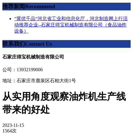
推荐新闻
Recommend
“冀优千品“河北省工业和信息化厅，河北制造网上行活
动推荐企业--石家庄得宝机械制造有限公司（食品油炸
设备）
联系我们
Contact Us
石家庄得宝机械制造有限公司
公司：13932199006
地址：石家庄市鹿泉区石柏大街1号
从实用角度观察油炸机生产线
带来的好处
2023-11-15
1564次