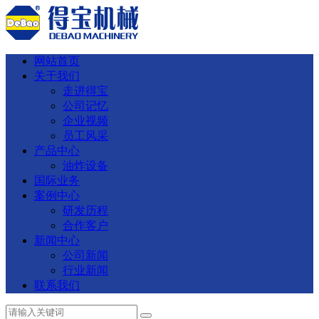
网站首页
关于我们
走进得宝
公司记忆
企业视频
员工风采
产品中心
油炸设备
国际业务
案例中心
研发历程
合作客户
新闻中心
公司新闻
行业新闻
联系我们