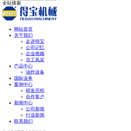
全站搜索
网站首页
关于我们
走进得宝
公司记忆
企业视频
员工风采
产品中心
油炸设备
国际业务
案例中心
研发历程
合作客户
新闻中心
公司新闻
行业新闻
联系我们