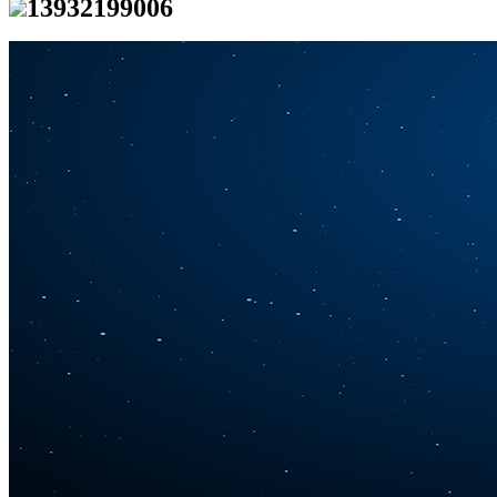
13932199006