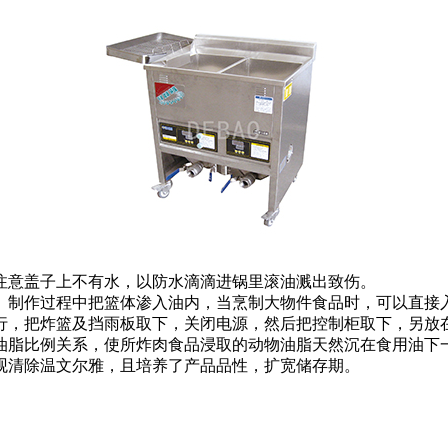
注意盖子上不有水，以防水滴滴进锅里滚油溅出致伤。
。制作过程中把篮体渗入油内，当烹制大物件食品时，可以直接
行，把炸篮及挡雨板取下，关闭电源，然后把控制柜取下，另放
油脂比例关系，使所炸肉食品浸取的动物油脂天然沉在食用油下
观清除温文尔雅，且培养了产品品性，扩宽储存期。