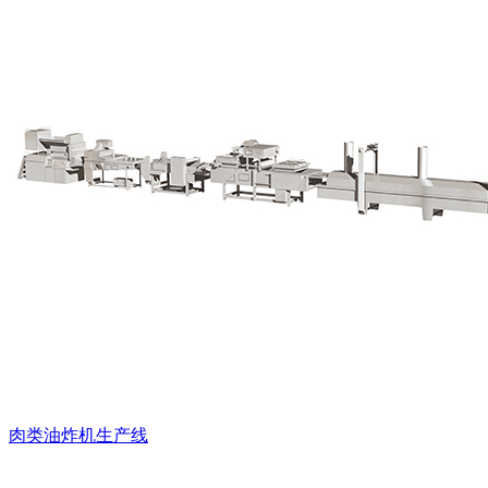
肉类油炸机生产线