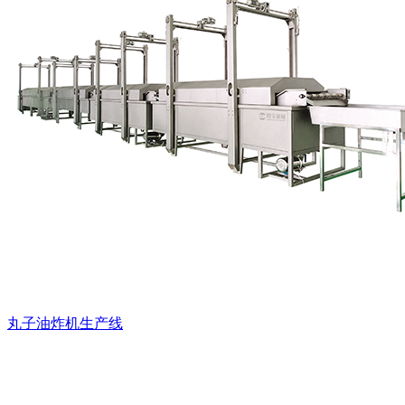
丸子油炸机生产线