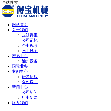
全站搜索
网站首页
关于我们
走进得宝
公司记忆
企业视频
员工风采
产品中心
油炸设备
国际业务
案例中心
研发历程
合作客户
新闻中心
公司新闻
行业新闻
联系我们