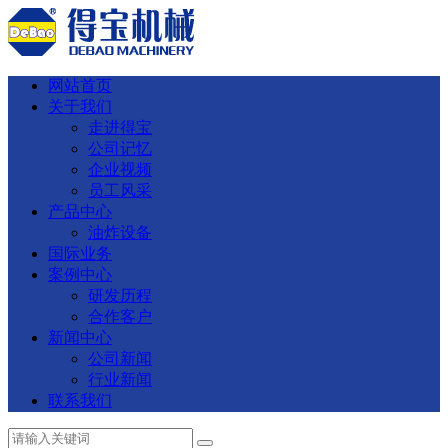
网站首页
关于我们
走进得宝
公司记忆
企业视频
员工风采
产品中心
油炸设备
国际业务
案例中心
研发历程
合作客户
新闻中心
公司新闻
行业新闻
联系我们