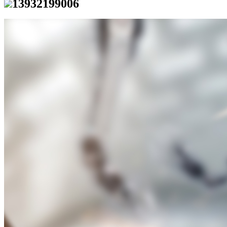
13932199006