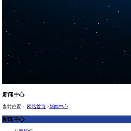
新闻中心
当前位置：
网站首页
>
新闻中心
新闻中心