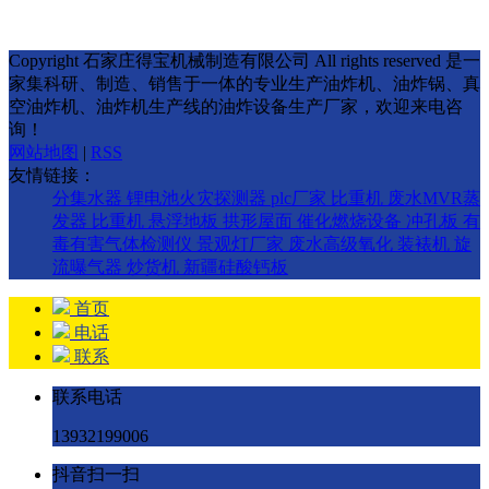
Copyright 石家庄得宝机械制造有限公司 All rights reserved 是一
家集科研、制造、销售于一体的专业生产油炸机、油炸锅、真
空油炸机、油炸机生产线的油炸设备生产厂家，欢迎来电咨
询！
网站地图
|
RSS
友情链接：
分集水器
锂电池火灾探测器
plc厂家
比重机
废水MVR蒸
发器
比重机
悬浮地板
拱形屋面
催化燃烧设备
冲孔板
有
毒有害气体检测仪
景观灯厂家
废水高级氧化
装裱机
旋
流曝气器
炒货机
新疆硅酸钙板
首页
电话
联系
联系电话
13932199006
抖音扫一扫