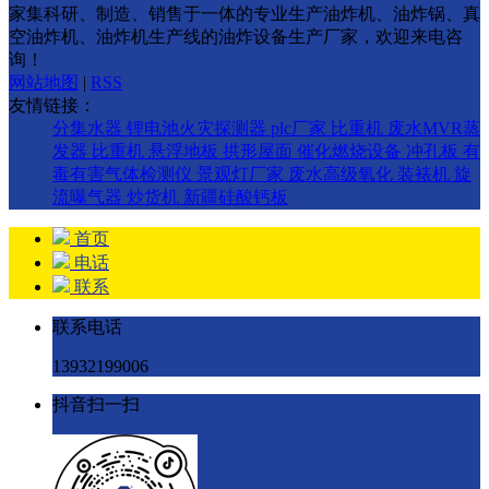
家集科研、制造、销售于一体的专业生产油炸机、油炸锅、真
空油炸机、油炸机生产线的油炸设备生产厂家，欢迎来电咨
询！
网站地图
|
RSS
友情链接：
分集水器
锂电池火灾探测器
plc厂家
比重机
废水MVR蒸
发器
比重机
悬浮地板
拱形屋面
催化燃烧设备
冲孔板
有
毒有害气体检测仪
景观灯厂家
废水高级氧化
装裱机
旋
流曝气器
炒货机
新疆硅酸钙板
首页
电话
联系
联系电话
13932199006
抖音扫一扫