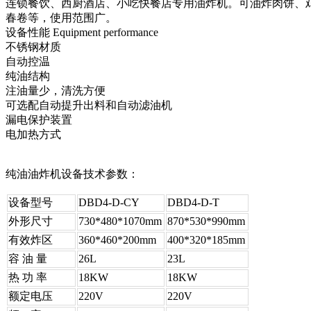
连锁餐饮、西厨酒店、小吃快餐店专用油炸机。可油炸肉饼、
春卷等，使用范围广。
设备性能 Equipment performance
不锈钢材质
自动控温
纯油结构
注油量少，清洗方便
可选配自动提升出料和自动滤油机
漏电保护装置
电加热方式
纯油油炸机设备技术参数：
设备型号
DBD4-D-CY
DBD4-D-T
外形尺寸
730*480*1070mm
870*530*990mm
有效炸区
360*460*200mm
400*320*185mm
容 油 量
26L
23L
热 功 率
18KW
18KW
额定电压
220V
220V