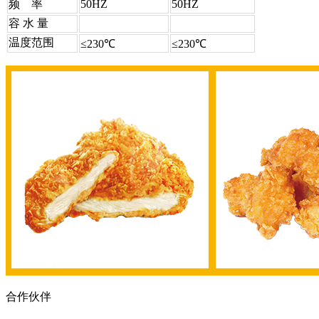
频 率
50HZ
50HZ
容 水 量
温度范围
≤230℃
≤230℃
合作伙伴