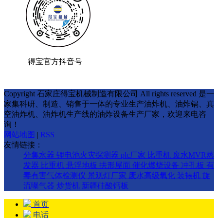
得宝官方抖音号
Copyright 石家庄得宝机械制造有限公司 All rights reserved 是一
家集科研、制造、销售于一体的专业生产油炸机、油炸锅、真
空油炸机、油炸机生产线的油炸设备生产厂家，欢迎来电咨
询！
网站地图
|
RSS
友情链接：
分集水器
锂电池火灾探测器
plc厂家
比重机
废水MVR蒸
发器
比重机
悬浮地板
拱形屋面
催化燃烧设备
冲孔板
有
毒有害气体检测仪
景观灯厂家
废水高级氧化
装裱机
旋
流曝气器
炒货机
新疆硅酸钙板
首页
电话