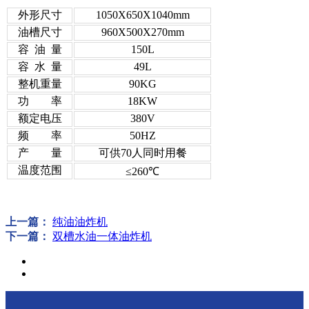
外形尺寸
1050X650X1040mm
油槽尺寸
960X500X270mm
容 油 量
150L
容 水 量
49L
整机重量
90KG
功 率
18KW
额定电压
380V
频 率
50HZ
产 量
可供70人同时用餐
温度范围
≤260℃
上一篇：
纯油油炸机
下一篇：
双槽水油一体油炸机